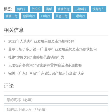
标签：
网约车
货拉拉
满帮
滴滴货运
万顺叫车
快狗打车
滴滴出行
曹操出行
T3出行
美团出行
一喂出行
相关信息
2022年人造肉行业发展前景及市场规模分析
艾草市场价多少钱一斤 艾草行业发展趋势及市场现状如何
杜绝“虚假之风” 康婷规范直销员行为
无限极迎冬奥河北省家庭冰雪体验活动走进邯郸
完美（广东）喜获“广东省知识产权示范企业”认定
评论