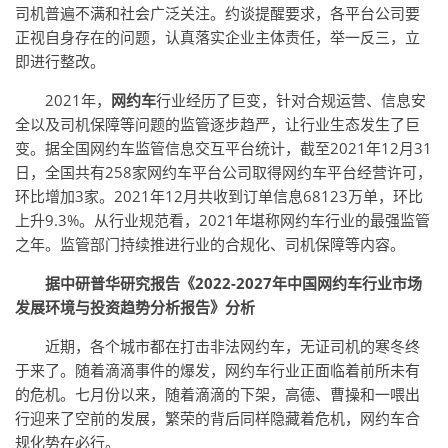
司机普遍不满和社会广泛关注。约谈提醒要求，各平台公司要
正视自身存在的问题，认真落实企业主体责任，举一反三，立
即进行整改。
2021年，
网约车
行业经历了巨变，针对合规运营、信息安
全以及司机保障等问题的监管逐步趋严，让行业生态发生了巨
变。据全国网约车监管信息交互平台统计，截至2021年12月31
日，全国共有258家网约车平台公司取得网约车平台经营许可，
环比增加3家。2021年12月共收到订单信息68123万单，环比
上升9.3%。从行业规范看，2021年堪称网约车行业的最强监管
之年。监管部门持续推进行业的合规化、司机保障等内容。
据
中研普华研究报告《2022-2027年中国网约车行业市场
发展环境与投资趋势分析报告》
分析
近期，各个城市都在打击非法网约车，无证司机的寒冬终
于来了。随着滴滴事件的爆发，网约车行业正面临着前所未有
的危机。七月份以来，随着滴滴的下架，高德、曹操和一喂出
行迎来了空前的发展，繁荣的背后同样隐藏着危机，网约车合
规化势在必行。